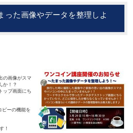
まった画像やデータを整理しよ
出の画像がスマ
んか！？
トップ画面にち
コピー
の機能を
ます！